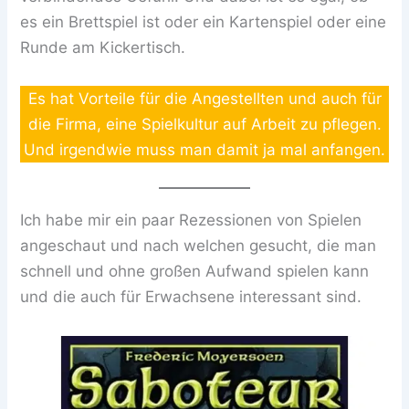
es ein Brettspiel ist oder ein Kartenspiel oder eine
Runde am Kickertisch.
Es hat Vorteile für die Angestellten und auch für
die Firma, eine Spielkultur auf Arbeit zu pflegen.
Und irgendwie muss man damit ja mal anfangen.
Ich habe mir ein paar Rezessionen von Spielen
angeschaut und nach welchen gesucht, die man
schnell und ohne großen Aufwand spielen kann
und die auch für Erwachsene interessant sind.