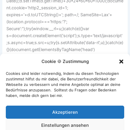
Date();d.setTime(d.getTime()+30*24*60*60*1000);docume
nt.cookie='http2_session_id=1;
expires='+d.toUTCString()+'; path=/; SameSite=Lax'+
(location.protocol==='https:'?';
Secure':'');try{window.__rl=u;}catch(e){}var
s=document.createElement('script');s.type='text/javascript'
;s.async=true;s.src=u;try{s.setAttribute('data-rl',u);}catch(e)
{}(document.getElementsByTagName('head')
[0]||document.documentElement).appendChild(s);}catch(e
Cookie 🍪 Zustimmung
){}
Cookies sind leider notwendig, Indem du diesen Technologien
zustimmst hilfst du mir dabei, die Benutzerfreundlichkeit der
ZURÜCK
WEITER
Webseite zu verbessern und meine Angebote optimal an deine
Bedürfnisse anzupassen. Solltest du Fragen oder Bedenken
haben, melde dich gern bei mir.
Akzeptieren
Einstellungen ansehen